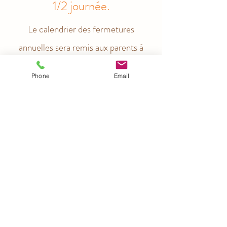
1/2 journée.
Le calendrier des fermetures
annuelles sera remis aux parents à
l'inscription.
Phone
Email
La micro-crèche est habituellement
fermée 5 semaines par an :
3
semaines sur l'été, 1 semaine à Noël,
1 semaine à Pâques
ainsi
que les ponts
et jours fériés.
direction@lespetitsrenardeaux.com